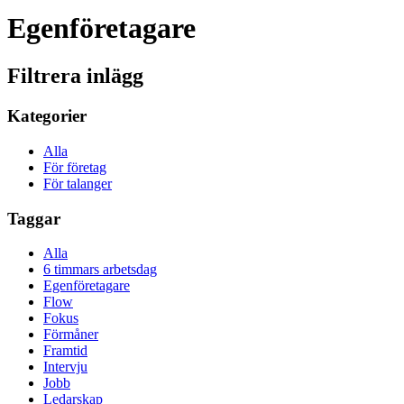
Egenföretagare
Filtrera inlägg
Kategorier
Alla
För företag
För talanger
Taggar
Alla
6 timmars arbetsdag
Egenföretagare
Flow
Fokus
Förmåner
Framtid
Intervju
Jobb
Ledarskap