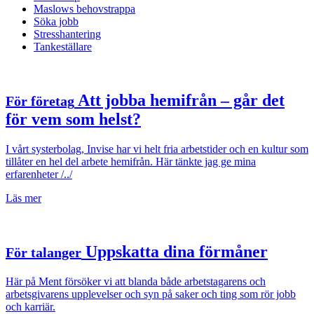
Maslows behovstrappa
Söka jobb
Stresshantering
Tankeställare
Att jobba hemifrån – går det
För företag
för vem som helst?
I vårt systerbolag, Invise har vi helt fria arbetstider och en kultur som
tillåter en hel del arbete hemifrån. Här tänkte jag ge mina
erfarenheter /../
Läs mer
Uppskatta dina förmåner
För talanger
Här på Ment försöker vi att blanda både arbetstagarens och
arbetsgivarens upplevelser och syn på saker och ting som rör jobb
och karriär.